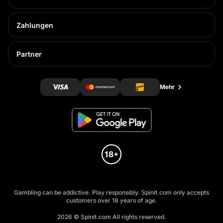
Zahlungen
Partner
Mehr
Gambling can be addictive. Play responsibly. Spinit.com only accepts
customers over 18 years of age.
2026 © Spinit.com All rights reserved.