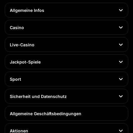
Allgemeine Infos
Casino
Live-Casino
Jackpot-Spiele
Sport
Sicherheit und Datenschutz
Allgemeine Geschäftsbedingungen
Aktionen