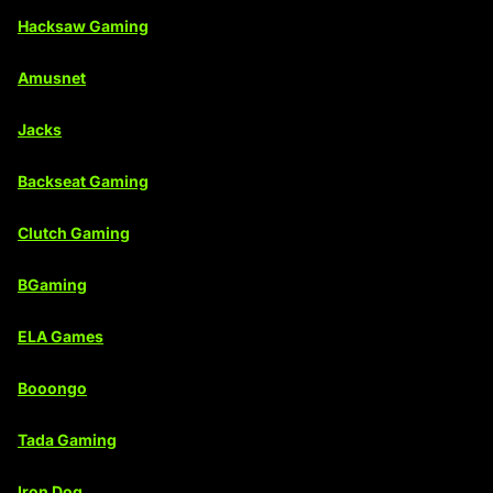
Hacksaw Gaming
Amusnet
Jacks
Backseat Gaming
Clutch Gaming
BGaming
ELA Games
Booongo
Tada Gaming
Iron Dog