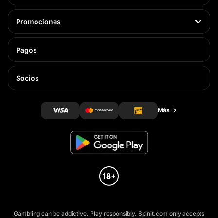
Promociones
Pagos
Socios
Más
Gambling can be addictive. Play responsibly. Spinit.com only accepts