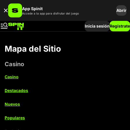
App Spinit
Abrir
Accede a la app para disfrutar del juego
Inicia sesión
Regístrate
Mapa del Sitio
Casino
Casino
Destacados
Nuevos
Populares