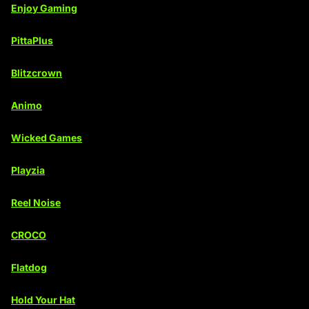
Enjoy Gaming
PittaPlus
Blitzcrown
Animo
Wicked Games
Playzia
Reel Noise
CROCO
Flatdog
Hold Your Hat