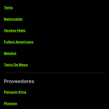
Tenis
Baloncesto
Hockey Hielo
Futbol Americano
Beisbol
Tenis De Mesa
Proveedores
Penguin King
Playson