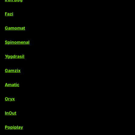
Fazi
Gamomat
Spinomenal
Yggdrasil
Gamzix
Amatic
Oryx
InOut
Popiplay