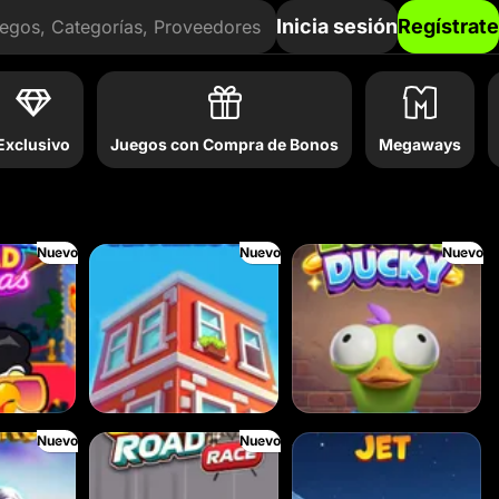
Inicia sesión
Regístrate
egos, Categorías, Proveedores
Exclusivo
Juegos con Compra de Bonos
Megaways
Nuevo
Nuevo
Nuevo
gas
MegaBlock
Lucky Ducky
Nuevo
Nuevo
Chicken Road Race
Treasure Jet