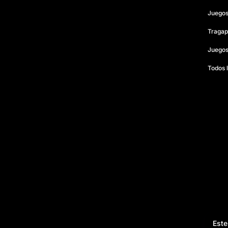
Juegos
Tragap
Juegos
Todos 
Este