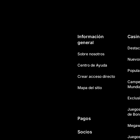
Información
Casin
general
Desta
Sobre nosotros
Nuevo
Centro de Ayuda
Popula
Crear acceso directo
Campe
Mundia
Mapa del sitio
Exclus
Juego
de Bon
Pagos
Megaw
Socios
Juegos