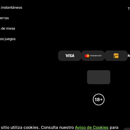
 instantáneos
T
erras
 de mesa
los juegos
M
Gambling can be addictive. Play responsibly. Spinit.com only accepts
 sitio utiliza cookies. Consulta nuestro
Aviso de Cookies
para