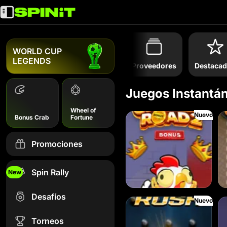
WORLD CUP
LEGENDS
Proveedores
Destaca
Juegos Instantá
Wheel of
Nuevo
Bonus Crab
Fortune
Chicken Road 2 Bonus
Ch
Promociones
Spin Rally
New
Desafíos
Nuevo
Plinko Rush
Ch
Torneos