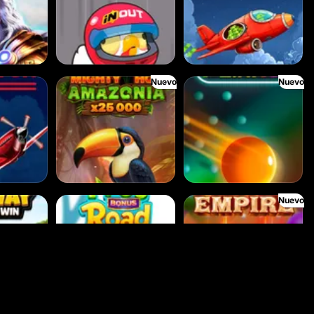
Nuevo
Nuevo
Mighty Hot: Amazonia Burning Board
Plinko
Nuevo
Frog Road
Plinko Empire