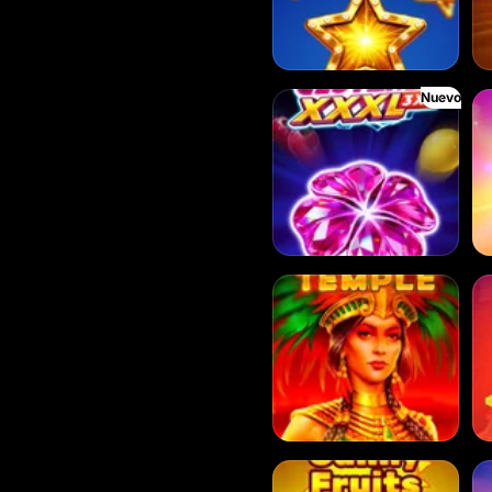
Nuevo
Pink Clovers XXXL: Hold and Win
Su
Solar Temple
Boo
Sunny Fruits: Hold and Win
Bu