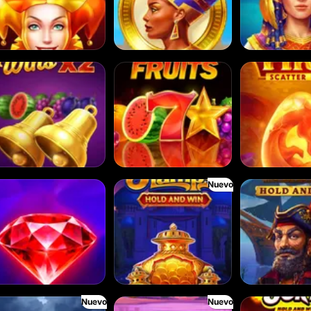
rning Wins x2
Sevens&Fruits
Nuevo
y Hit: Hold and Win
3 Magic Lamps: Hold and Win
Pirate Chest: Hol
Nuevo
Nuevo
g of the Sky: Hit the Bonus
3x Catch
Rockin Joker: Ho