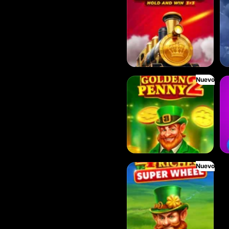
Nuevo
x1000 Golden Penny 2
Su
Nuevo
4 Pots Riches: Super Wheel