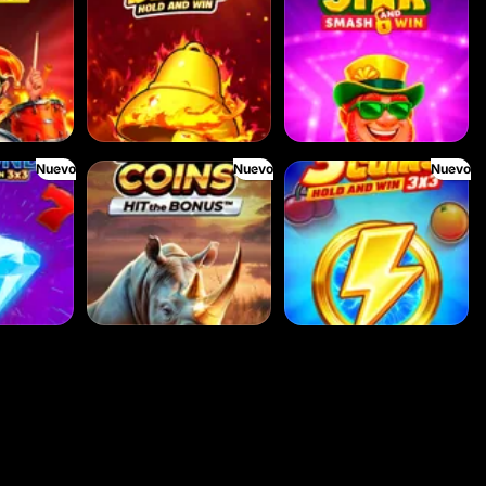
Nuevo
Nuevo
Nuevo
Timeless Diamonds: Hold and Win
Rhino Coins: Hit the Bonus
3 Thunder Coins: Hold and Win