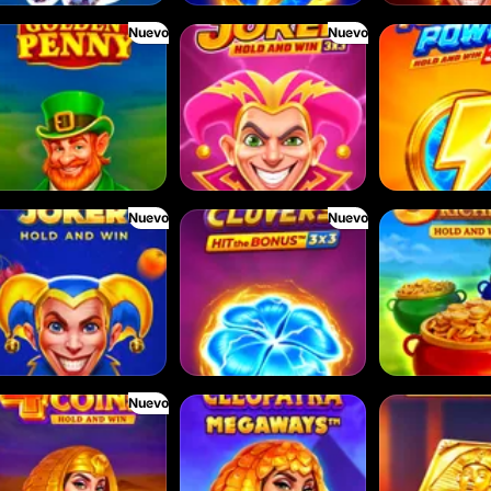
Nuevo
Nuevo
lden Penny X1000
Pink Joker: Hold and Win
Tornado Power: H
Nuevo
Nuevo
ergy Joker: Hold and Win
Charge the Clovers: Hit the Bonus
Nuevo
Scarab Coins: Hold and Win
Legend of Cleopatra Megaways
Book of Gold: Mul