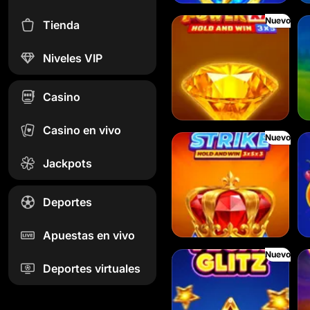
Nuevo
Tienda
DIAMONDS POWER XXL: HOLD AND WIN
Go
Niveles VIP
Casino
Casino en vivo
Nuevo
Crown Strike: Hold and Win
En
Jackpots
Deportes
Apuestas en vivo
Nuevo
Vegas Glitz
4 
Deportes virtuales