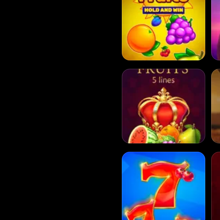
Imperial Fruits: 5 Lines
Ari
Diamond Wins: Hold and Win
Jok