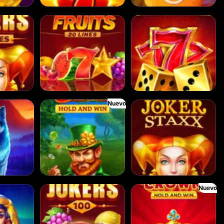
0 Lines
Sevens&Fruits: 20 Lines
Burning Fortunator
Nuevo
 and Win
3 Pots Riches: Hold and Win
100 Joker Staxx
Nuevo
Fruits & Jokers: 100 Lines
Power Crown: Hold and Win