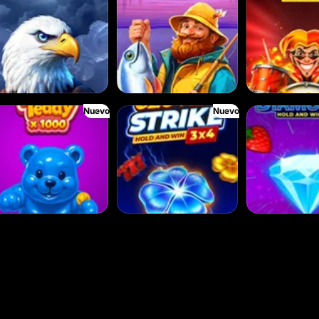
Nuevo
Nuevo
gar Teddy x1000
Clover Strike: Hold and Win