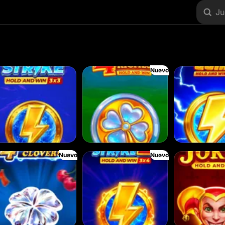
Ju
Nuevo
n Strike: Hold and Win
4 Pots Riches: Hold And Win
Thunder Coins: H
Nuevo
Nuevo
4 Supercharged Clovers: Hold and Win
Coin Strike 2: Hold and Win
Royal Joker: Hold