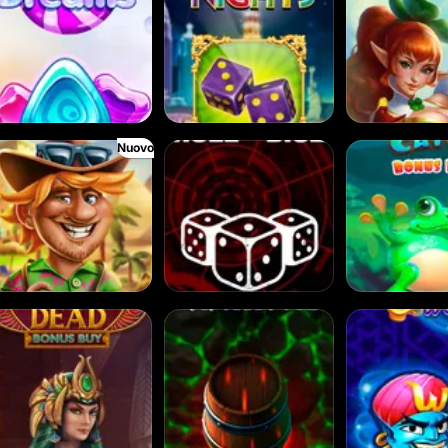
Nuovo
k of Rest
Roll The Dice
mple of Dead Bonus Buy
Thimbles
Unlimited Wishes