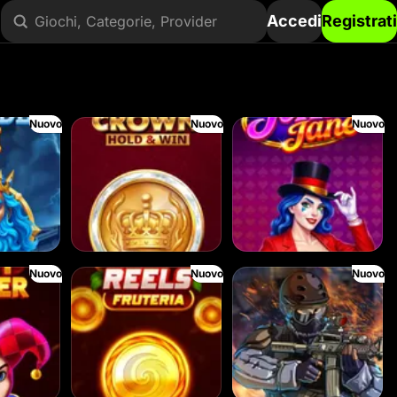
Accedi
Registrati
Giochi, Categorie, Provider
Nuovo
Nuovo
Nuovo
r 3
Crimson Crown
Joker Jane
Nuovo
Nuovo
Nuovo
Ultra Reels Fruteria
Ace Round