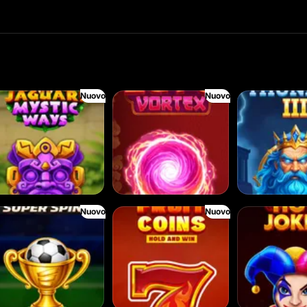
Nuovo
Nuovo
guar’s Mystic Ways
Lu Fu Vortex
Temple of Thunde
Nuovo
Nuovo
Penalty Shoot Out: Super Spin
Juicy Fruit Coins Hold and Win
Ultra Hot Joker