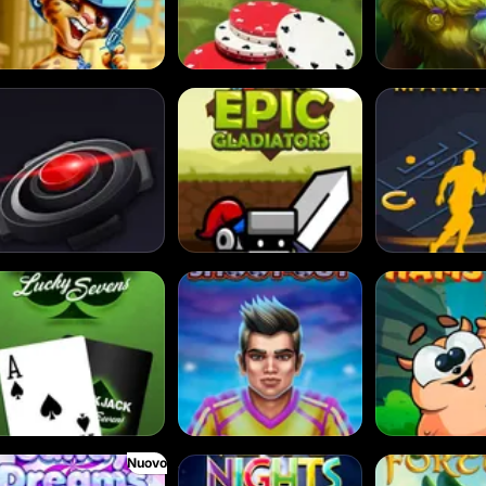
e Field
Epic Gladiators
Football Manager
ackJack Lucky Sevens
Penalty Shoot Out
Save the Hamster
Nuovo
ndy Dreams
Vegas Nights
Ellen's Fortune