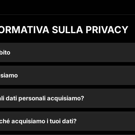
ORMATIVA SULLA PRIVACY
ito
 siamo
li dati personali acquisiamo?
ché acquisiamo i tuoi dati?