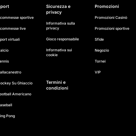
port
Sicurezza e
Promozioni
privacy
commesse sportive
Promozioni Casinò
Informativa sulla
privacy
commesse live
Promozioni sportive
Gioco responsabile
port virtuali
Sfide
Informativa sui
alcio
Negozio
cookie
ennis
Tornei
allacanestro
VIP
Termini e
ockey Su Ghiaccio
condizioni
ootball Americano
aseball
ing Pong