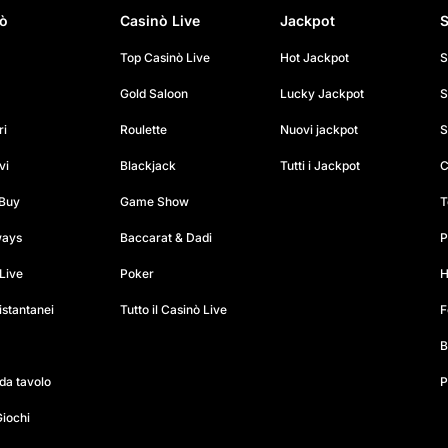
ò
Casinò Live
Jackpot
S
Top Casinò Live
Hot Jackpot
S
Gold Saloon
Lucky Jackpot
S
ri
Roulette
Nuovi jackpot
S
vi
Blackjack
Tutti i Jackpot
C
Buy
Game Show
T
ays
Baccarat & Dadi
P
 Live
Poker
H
istantanei
Tutto il Casinò Live
F
B
da tavolo
P
Giochi