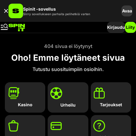
Spinit -sovellus
Avaa
Siirry sovellukseen parhaita pelihetkiä varten
Kirjaudu
Liity
404 sivua ei löytynyt
Oho! Emme löytäneet sivua
Tutustu suosituimpiin osioihin.
Kasino
Tarjoukset
Urheilu