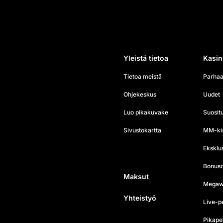
Yleistä tietoa
Kasin
Tietoa meistä
Parhaa
Ohjekeskus
Uudet
Luo pikakuvake
Suosit
Sivustokartta
MM-ki
Eksklus
Bonuso
Maksut
Megaw
Yhteistyö
Live-pe
Pikapel