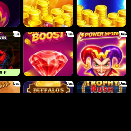
Uusi
Uusi
Uusi
Double Dragon Gold Hold&Win
Super 7's Boost
Joker Power Spin Hold and Win
6 €
Uusi
Uusi
Uusi
Buffalo's Sun 2
Trophy Rush Triple Boost
116 310,24 €