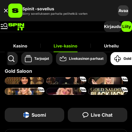
Spinit -sovellus
Avaa
Siirry sovellukseen parhaita pelihetkiä varten
Kirjaudu
Liity
Kasino
Live-kasino
Urheilu
Tarjoajat
Livekasinon parhaat
Gold
Gold Saloon
Uusi
Uusi
Gold Saloon VIP Speed Roulette
Gold Saloon Blackjack
Gold Saloon Roulette
Uusi
Uusi
Uusi
Gold Saloon ShowTime Roulette
Gold Saloon Baccarat
Gold Saloon RNG Blackjack
Suomi
Live Chat