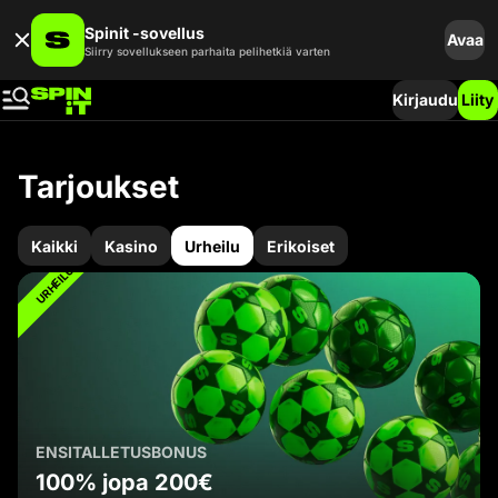
Spinit -sovellus
Avaa
Siirry sovellukseen parhaita pelihetkiä varten
Kirjaudu
Liity
Tarjoukset
Kaikki
Kasino
Urheilu
Erikoiset
URHEILU
ENSITALLETUSBONUS
100% jopa 200€