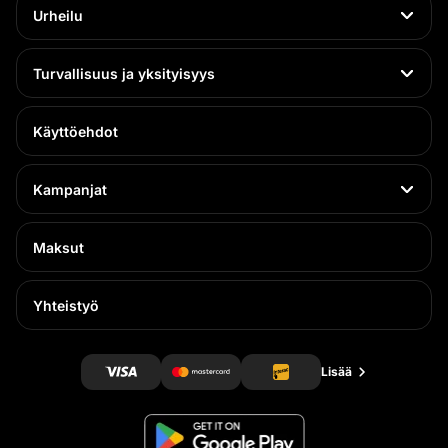
Urheilu
Turvallisuus ja yksityisyys
Käyttöehdot
Kampanjat
Maksut
Yhteistyö
Lisää