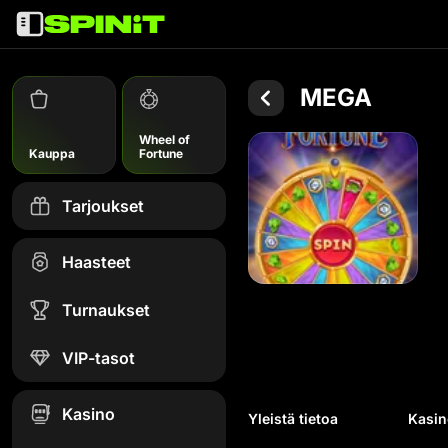
MEGA
Wheel of
Wheel of Fortune
Kauppa
Fortune
Tarjoukset
Haasteet
Turnaukset
VIP-tasot
Kasino
Yleistä tietoa
Kasin