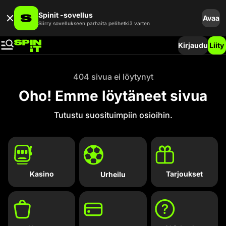
Spinit -sovellus
Avaa
Siirry sovellukseen parhaita pelihetkiä varten
Kirjaudu
Liity
404 sivua ei löytynyt
Oho! Emme löytäneet sivua
Tutustu suosituimpiin osioihin.
Kasino
Tarjoukset
Urheilu