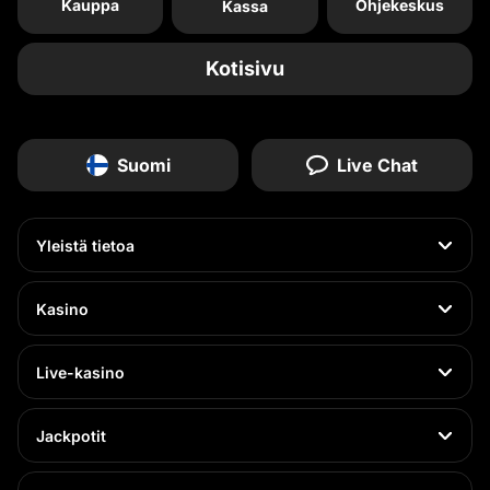
Kauppa
Ohjekeskus
Kassa
Kotisivu
Suomi
Live Chat
Yleistä tietoa
Kasino
Live-kasino
Jackpotit