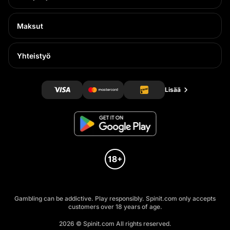
Maksut
Yhteistyö
Lisää
Gambling can be addictive. Play responsibly. Spinit.com only accepts
customers over 18 years of age.
2026 © Spinit.com All rights reserved.