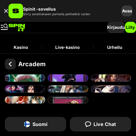
Spinit -sovellus
Avaa
Siirry sovellukseen parhaita pelihetkiä varten
Kirjaudu
Liity
Kasino
Live-kasino
Urheilu
Arcadem
Evil Elf
Tap House
The Armory
The Hatter’s Mad Tea Party
Flashback Heroes: 243 Ways
Eternal Night
Guardians Of Inari
Demon Academy
Suomi
Live Chat