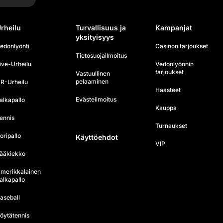
rheilu
Turvallisuus ja
Kampanjat
yksityisyys
edonlyönti
Casinon tarjoukset
Tietosuojailmoitus
ive-Urheilu
Vedonlyönnin
tarjoukset
Vastuullinen
pelaaminen
R-Urheilu
Haasteet
Evästeilmoitus
alkapallo
Kauppa
ennis
Turnaukset
oripallo
Käyttöehdot
VIP
ääkiekko
merikkalainen
alkapallo
aseball
öytätennis