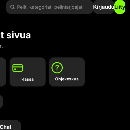
Kirjaudu
Liity
Pelit, kategoriat, pelintarjoajat
t sivua
n.
Ohjekeskus
Kassa
 Chat