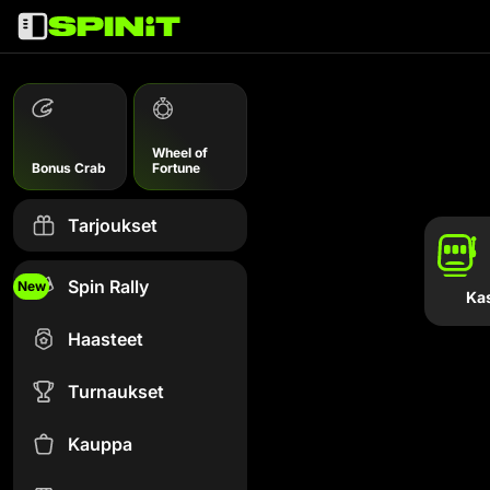
Wheel of
Bonus Crab
Fortune
Tarjoukset
Spin Rally
New
Ka
Haasteet
Turnaukset
Kauppa