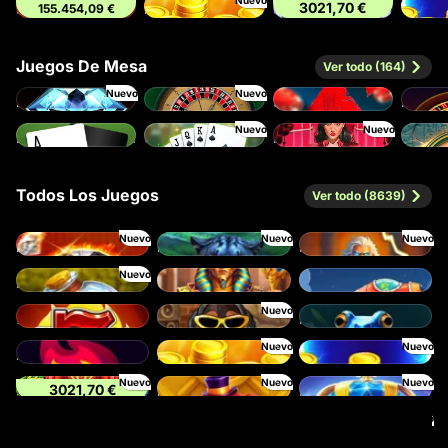
Nuevo
3021,70 €
155.454,09 €
Shining Crown
Hot Fortune Hold and Win
Super Cash Boost: Hold & Win
Juegos De Mesa
Ver todo (164)
Nuevo
Nuevo
Diamond Blackjack
Virtual Roulette Phenom x72
3D Blackjack
Europea
Nuevo
Nuevo
BlackJack Lucky Sevens
Ultimate Texas Holdem
Blackjack Premium
Todos Los Juegos
Ver todo (8639)
Nuevo
Nuevo
Nuevo
Diamond Slam
Panther Legacy
Pots of Power: Zeus
Nuevo
Elixir Party 7s
Golden Fate 1000
Treasure Jet
Nuevo
777 Hell Streak
Cred
Hungry Frog
Nuevo
Nuevo
Fury Balloon
Hot Fortune Hold and Win
Thunder Win Hold and Win
Nuevo
Nuevo
Nuevo
3021,70 €
3 Rail Express Hold & Win
Rich Piggy Trio
Royal Strike
Nuevo
Nuevo
Nuevo
3021,70 €
Double Dragon Gold Hold&Win
Super 7's Boost
Joker Power Spin Hold and Win