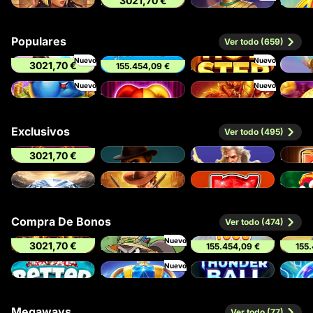
3021,70 €
The Age of Cleopatra
Inferno Rising: Hold & Win
Cash of Cleopatra 2
Populares
Ver todo (659)
Nuevo
Nuevo
3021,70 €
155.454,09 €
Crack More Piggy Banks
100 Golden Coins: Reel Fishing
Hot Step
Gemhall
Nuevo
Nuevo
3 Super Porky Banks
Joker Streak XL: Hold and Win
4 Dragon Pots
Exclusivos
Ver todo (495)
3021,70 €
Inferno Rising: Hold & Win
Trevor Hunter
Nectar of Power
Lightning Diamond VIP
High Noon
Wild Wins 40
Joker J
Compra De Bonos
Ver todo (474)
Nuevo
3021,70 €
155.454,09 €
155
5 Relics of Power: Hold & Win
Le Fisherman
Candy Palace 1000
Nuevo
Better Bass Cash
Royal Strike
Thunder Ball
Megaways
Ver todo (77)