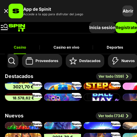
App de Spinit
Abrir
Accede a la app para disfrutar del juego
Inicia sesión
Regístrate
Casino
Casino en vivo
Deportes
Proveedores
Destacados
Nuevos
Destacados
Ver todo (559)
Nuevo
Nuevo
Nuevo
3021,70 €
Thunderline Express: Hold & Win
Royal Strike
Hot Step 2 Extreme
Bonbon
Nuevo
Nuevo
18.578,62 €
40 Power Hot Triple Boost Golden Coins Link
4 Crabbin' Fortunes
Thunder Ball Max
Cash of
Nuevos
Ver todo (734)
Nuevo
Nuevo
Nuevo
3 Fuego Chillies
3 Apex Treasures
Super Diamond Charge Hold & Win
Nuevo