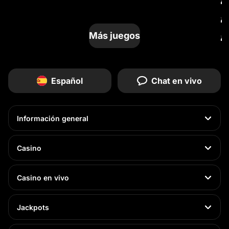
Nuevo
Nuevo
Golden Fate 1000
Chicken Coin
Octo Attack
Nuevo
Nuevo
Nuevo
Regal Spins 20 Sun Link
Cred
Goldstar Express
Más juegos
Nuevo
Nuevo
Stormforged
Buffalo Rampage - Hold & Hit
Fruit Attack 5 Pate Link
Español
Chat en vivo
Información general
Casino
Casino en vivo
Jackpots