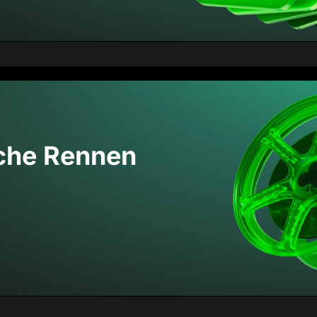
che Rennen