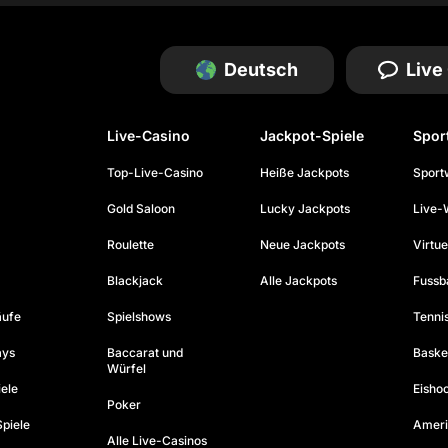
Deutsch
Live
o
Live-Casino
Jackpot-Spiele
Spor
Top-Live-Casino
Heiße Jackpots
Sport
Gold Saloon
Lucky Jackpots
Live-
Roulette
Neue Jackpots
Virtue
v
Blackjack
Alle Jackpots
Fussba
äufe
Spielshows
Tenni
ys
Baccarat und
Baske
Würfel
iele
Eisho
Poker
Spiele
Ameri
Alle Live-Casinos