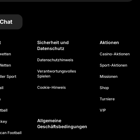
 Chat
t
Sicherheit und
Aktionen
Datenschutz
wetten
Casino-Aktionen
Datenschutzhinweis
Wetten
Sport-Aktionen
Verantwortungsvolles
Spielen
ller Sport
Missionen
Cookie-Hinweis
ll
Shop
s
Turniere
tball
VIP
Allgemeine
ckey
Geschäftsbedingungen
can Football