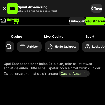
Spinit Anwendung
Öffnen
Erhalte die App für das beste Spiel
Einloggen
Registrieren
Casino
Live-Casino
Sport
Anbieter
Heiße Jackpots
Lucky Ja
Ups! Entweder stehen keine Spiele an, oder es ist etwas
schief gelaufen. Bitte schau später noch einmal zurück. In der
Zwischenzeit kannst du dir unsere
Casino Abschnitt