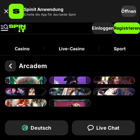
Spinit Anwendung
Öffnen
Erhalte die App für das beste Spiel
Einloggen
Registrieren
Casino
Live-Casino
Sport
Arcadem
Evil Elf
Tap House
The Armory
The Hatter’s Mad Tea Party
Flashback Heroes: 243 Ways
Eternal Night
Guardians Of Inari
Demon Academy
Deutsch
Live Chat