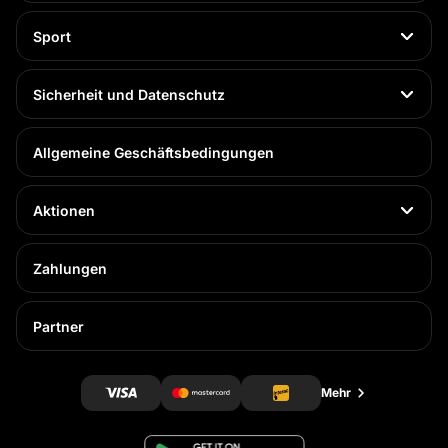
Sport
Sicherheit und Datenschutz
Allgemeine Geschäftsbedingungen
Aktionen
Zahlungen
Partner
Mehr