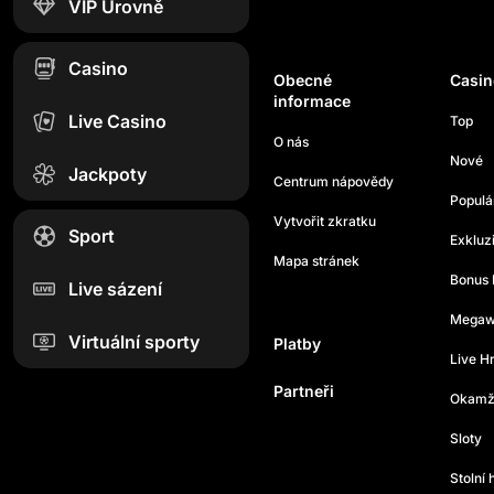
VIP Úrovně
Casino
Obecné
Casin
informace
Live Casino
Top
O nás
Nové
Jackpoty
Centrum nápovědy
Populá
Vytvořit zkratku
Sport
Exkluz
Mapa stránek
Bonus 
Live sázení
Megaw
Virtuální sporty
Platby
Live H
Partneři
Okamži
Sloty
Stolní 