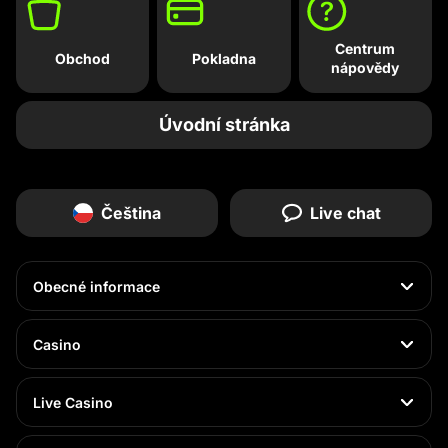
Centrum
Obchod
Pokladna
nápovědy
Úvodní stránka
Čeština
Live chat
Obecné informace
Casino
Live Casino