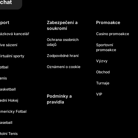
 chat
port
Zabezpečení a
Promoakce
soukromí
ázková kancelář
Casino promoakce
Ochrana osobních
údajů
ive sázení
Sportovní
promoakce
Zodpovědné hraní
irtuální sporty
Výzvy
Oznámení o cookie
otbal
Obchod
enis
Turnaje
asketball
VIP
Podmínky a
ední Hokej
pravidla
mericky Fotbal
aseball
tolní Tenis