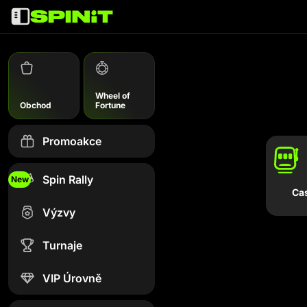
Wheel of
Obchod
Fortune
Promoakce
Spin Rally
New
Ca
Výzvy
Turnaje
VIP Úrovně