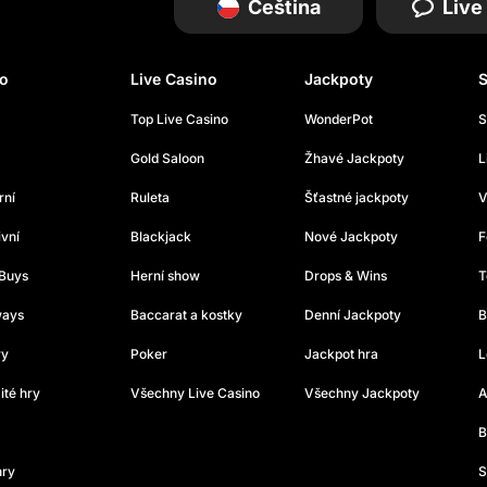
Čeština
Live
o
Live Casino
Jackpoty
S
Top Live Casino
WonderPot
S
Gold Saloon
Žhavé Jackpoty
L
rní
Ruleta
Šťastné jackpoty
V
ivní
Blackjack
Nové Jackpoty
F
Buys
Herní show
Drops & Wins
T
ays
Baccarat a kostky
Denní Jackpoty
B
ry
Poker
Jackpot hra
L
té hry
Všechny Live Casino
Všechny Jackpoty
A
B
hry
S