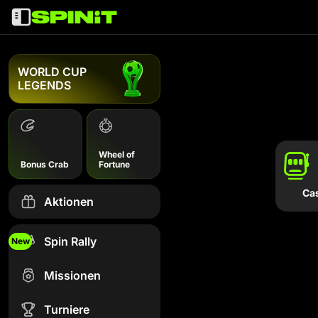
WORLD CUP
LEGENDS
Wheel of
Bonus Crab
Fortune
Ca
Aktionen
Spin Rally
New
Missionen
Turniere