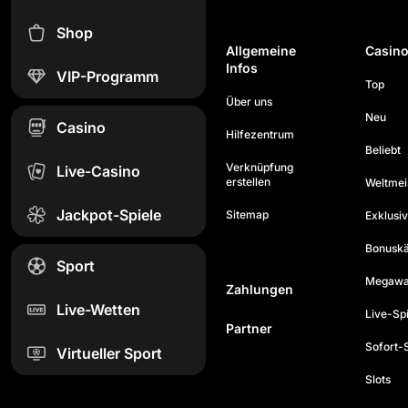
Shop
Allgemeine
Casin
Infos
VIP-Programm
Top
Über uns
Neu
Casino
Hilfezentrum
Beliebt
Verknüpfung
Live-Casino
erstellen
Weltmei
Jackpot-Spiele
Sitemap
Exklusi
Bonusk
Sport
Megawa
Zahlungen
Live-Wetten
Live-Sp
Partner
Sofort-
Virtueller Sport
Slots