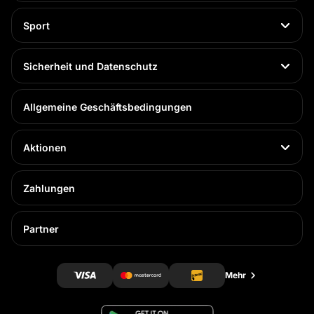
Sport
Sicherheit und Datenschutz
Allgemeine Geschäftsbedingungen
Aktionen
Zahlungen
Partner
Mehr