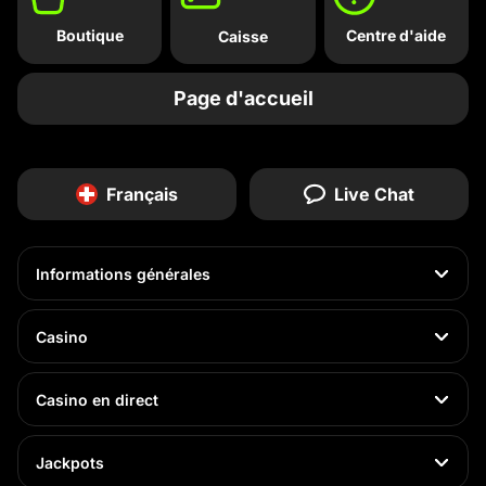
Boutique
Centre d'aide
Caisse
Page d'accueil
Français
Live Chat
Informations générales
Casino
Casino en direct
Jackpots