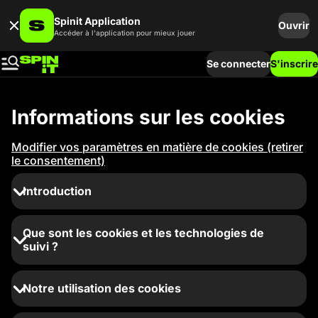
Spinit Application
Ouvrir
Accéder à l'application pour mieux jouer
Se connecter
S'inscrire
Informations sur les cookies
Modifier vos paramètres en matière de cookies (retirer
le consentement)
Introduction
Que sont les cookies et les technologies de
suivi ?
Notre utilisation des cookies