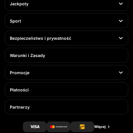
Jackpoty
Sport
Bezpieczeństwo i prywatność
Warunki i Zasady
Promocje
Płatności
Partnerzy
Więcej