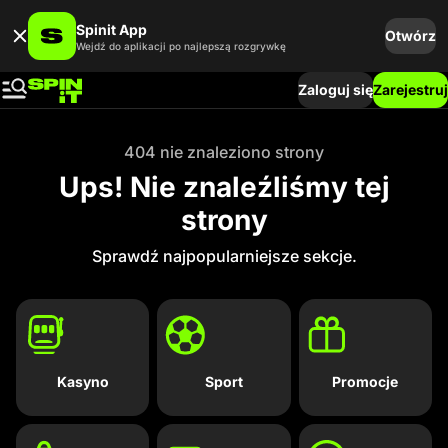
Spinit App
Otwórz
Wejdź do aplikacji po najlepszą rozgrywkę
Zaloguj się
Zarejestruj
404 nie znaleziono strony
Ups! Nie znaleźliśmy tej
strony
Sprawdź najpopularniejsze sekcje.
Kasyno
Promocje
Sport