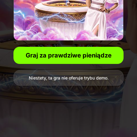
Graj za prawdziwe pieniądze
Niestety, ta gra nie oferuje trybu demo.