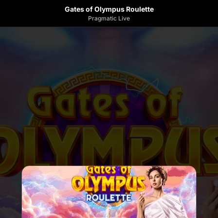
Gates of Olympus Roulette
Pragmatic Live