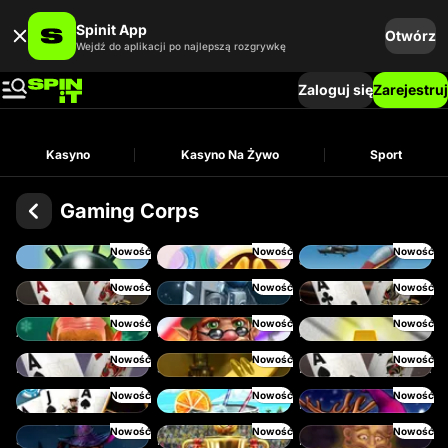
Spinit App
Otwórz
Wejdź do aplikacji po najlepszą rozgrywkę
Zaloguj się
Zarejestruj
Kasyno
Kasyno Na Żywo
Sport
Gaming Corps
Nowość
Nowość
Nowość
Coin Miner
Sweet Miner
Jet Lucky 2
Nowość
Nowość
Nowość
BlackJack MultiHand
To Mars and Beyond
Blackjack Single Hand
Nowość
Nowość
Nowość
Angry Elf Christmas Miner
Lucky O'Miner
Bank or Bust
Nowość
Nowość
Nowość
Blackjack Multihand VIP
Skyliner
Blackjack Singlehand VIP
Nowość
Nowość
Nowość
Blackjack MultiHand 21+3
Tikiz N Juice
Ho Ho HODL
Nowość
Nowość
Nowość
Stormy Witch
Penalty Champion
Mining Madness