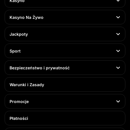
Kasyno
z funkcją kupowania bonusu i Megaways, aby szybciej przechodzić do
rund bonusowych i poziomów specjalnych.
To wszystko jest możliwe na slotach kasyna Spinit!
Kasyno Na Żywo
Sloty za darmo
Jackpoty
Spinit oferuje nowe, odświeżające podejście do slotów z przeszłości!
Graj na darmowych slotach i posmakuj akcji, zanim zagrasz na slotach z
bonusami i prawdziwymi pieniędzmi. Ciesz się ulubionymi slotami online
Sport
w wersji demo, wiedząc, że grasz tylko dla zabawy. Następnie, gdy
będziesz gotowy, aby cieszyć się naszymi slotami online z bonusem
darmowych spinów, możesz kontynuować zabawę, ale z możliwością
wygrania pieniędzy.
Bezpieczeństwo i prywatność
Skorzystaj z naszych kategorii slotów, aby szybciej dotrzeć do
najbardziej interesujących Cię gier. I nie spiesz się na naszych slotach,
Warunki i Zasady
nie ma pośpiechu, ponieważ drzwi Spinit są zawsze otwarte, a gry są
zawsze włączone i gotowe!
Sloty online i automaty do gry - różnice ze Spinit
Promocje
Niektórzy odwiedzający mogą mieć trudności z przypomnieniem sobie,
kiedy ostatnio odwiedzili fizyczne kasyno, podczas gdy inni mogą znać
Płatności
tylko sloty online. Tak czy inaczej, powody popularności gier slotowych
online powinny być oczywiste - ma to wiele wspólnego ze spójnością,
dostępnością i uczciwością.