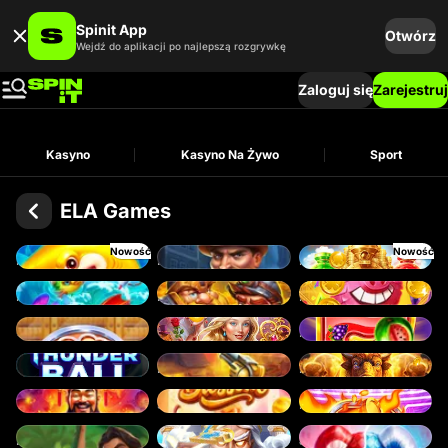
Spinit App
Otwórz
Wejdź do aplikacji po najlepszą rozgrywkę
Zaloguj się
Zarejestruj
Kasyno
Kasyno Na Żywo
Sport
ELA Games
Nowość
Nowość
It's Shark Time
Detective Fortune
Riches Express
Fish And Spins
Lucky Dwarfs
Pinatas Festival
Golden Till
Tea Party of Fortune
Flame Fruits Frenzy
Thunder Ball
Bandidos Bang!
Buffalo Force
Wealth of the East
Sugar Blossom
Rapid Wild
Legacy of Lost Gold
Cash of Gods
Joker Jam