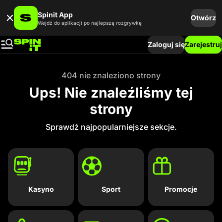
Spinit App
Otwórz
Wejdź do aplikacji po najlepszą rozgrywkę
Zaloguj się
Zarejestruj
404 nie znaleziono strony
Ups! Nie znaleźliśmy tej
strony
Sprawdź najpopularniejsze sekcje.
Kasyno
Promocje
Sport