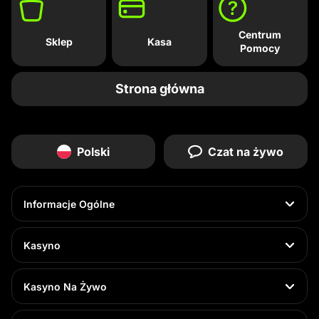
Centrum
Sklep
Kasa
Pomocy
Strona główna
Polski
Czat na żywo
Informacje Ogólne
Kasyno
Kasyno Na Żywo