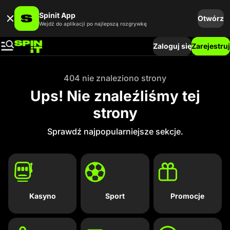
Spinit App
Otwórz
Wejdź do aplikacji po najlepszą rozgrywkę
Zaloguj się
Zarejestruj
404 nie znaleziono strony
Ups! Nie znaleźliśmy tej
strony
Sprawdź najpopularniejsze sekcje.
Kasyno
Promocje
Sport