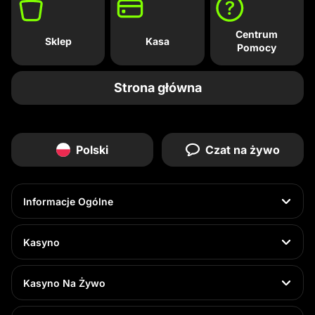
Centrum
Sklep
Kasa
Pomocy
Strona główna
Polski
Czat na żywo
Informacje Ogólne
Kasyno
Kasyno Na Żywo