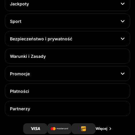
Jackpoty
Sport
Bezpieczeństwo i prywatność
Warunki i Zasady
Promocje
Płatności
Partnerzy
Więcej