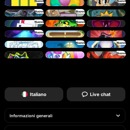
Nuovo
Nuovo
Blocks
Balloons
Amazing Miceketeers
Nuovo
Nuovo
Bloodthirst
Benny The Beer
Aztec Twist
Nuovo
Nuovo
Baccarat
Blaze Buddies
Born Wild
Nuovo
Bouncy Bombs
Cash Compass
Boxes
Nuovo
Nuovo
Break the Ice
Beast Below
Alpha Eagle
Nuovo
Chaos Crew Scratch
Double Rainbow
Dragon's Domain
Italiano
Live chat
Informazioni generali