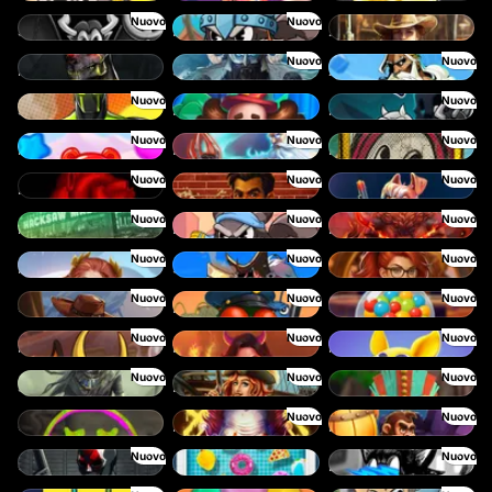
Nuovo
Nuovo
SixSixSix
Le Viking
2 Wild 2 Die
Nuovo
Nuovo
Hand of Anubis
Stormforged
Zeus Ze Zecond
Nuovo
Nuovo
Spinman
Dork Unit
Pray For Six
Nuovo
Nuovo
Nuovo
Power Pops
Eternal Duel
Book Of Time
Nuovo
Nuovo
Nuovo
Death Becomes You
The Jack & Rose
The Crime File
Nuovo
Nuovo
Nuovo
Nitro Nights
Le Hooligan
Darkside Prairie: Magical Beast
Nuovo
Nuovo
Nuovo
Rise of Fortuna
3 Cursed Chests: Hold & Win
Gearlab Genius
Nuovo
Nuovo
Nuovo
Great Game Rockies
Buzz Patrol
Gobstopper Grind
Nuovo
Nuovo
Nuovo
Red Rascal
Demon Queen
Magic Piggy OG
Nuovo
Nuovo
Nuovo
Sand and Ashes
Bonnie's Buccaneers
Tikitopia BoosterBelt
Nuovo
Nuovo
Chaos Crew
Klowns
Barrel Bonanza
Nuovo
Nuovo
Cash Crew
Cash Pool
Beam Boys