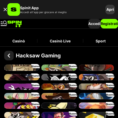
Spinit App
Apri
Accedi all'app per giocare al meglio
Accedi
Registrati
Casinò
Casinò Live
Sport
Hacksaw Gaming
Nuovo
Nuovo
Le Bandit
Le Fisherman
Wanted: Dead or a Wild
Nuovo
Nuovo
Nuovo
Duel at Dawn
RIP City
Le Pharaoh
Nuovo
Nuovo
Nuovo
Hot Ross
Le King
Fist of Destruction
Nuovo
Nuovo
Nuovo
Le Bunny
Le Cowboy
Ze Zeus
Nuovo
Nuovo
Danny Dollar
FRKN Bananas
Xmas Drop
Nuovo
Nuovo
Nuovo
Le Zeus
Miami Mayhem
The Luxe