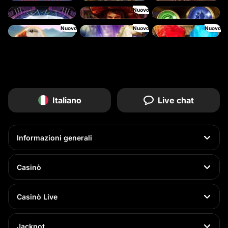
Nuovo
Millionaire
Outlaw
Kingmaker Fully Loaded
Nuovo
Nuovo
Nuovo
Golden Goose Megaways
Wild Unicorns
Bonanza
Italiano
Live chat
Informazioni generali
Casinò
Casinò Live
Jackpot