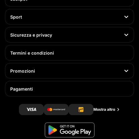
Sport
Sicurezza e privacy
Termini e condizioni
Promozioni
Pagamenti
Mostra altro