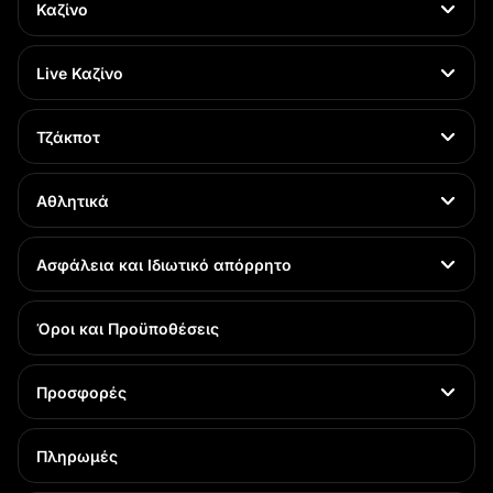
Καζίνο
Live Καζίνο
Τζάκποτ
Αθλητικά
Ασφάλεια και Ιδιωτικό απόρρητο
Όροι και Προϋποθέσεις
Προσφορές
Πληρωμές