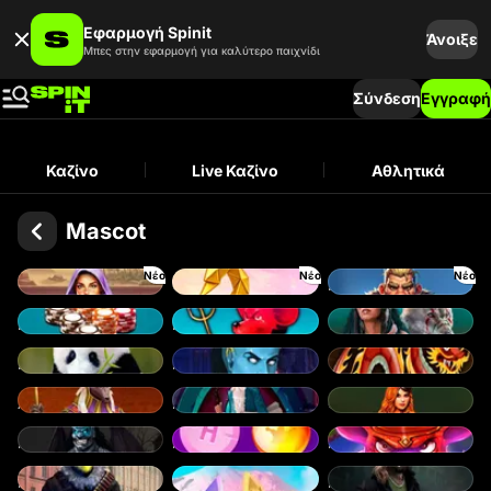
Εφαρμογή Spinit
Άνοιξε
Μπες στην εφαρμογή για καλύτερο παιχνίδι
Σύνδεση
Εγγραφή
Καζίνο
Live Καζίνο
Αθλητικά
Mascot
Nέο
Nέο
Nέο
Tessa Hunt and the Golden Sands
Origami Quest
Battle Loot: Hold and Win
Baccarat
Benny's the Biggest Game
Wild Spirit
Bamboo Bear
Prince of Persia the Gems of Persepolis
The Tomb: Dragon Emperors Treasure
Anksunamun: the Queen of Egypt
Merlin's Tower
CanCan Saloon
Hell Sing
Purple Pills
Red Horde
Riot
Gemz Grow
ReKill