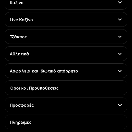
Καζίνο
Live Καζίνο
Τζάκποτ
Αθλητικά
Ασφάλεια και Ιδιωτικό απόρρητο
Όροι και Προϋποθέσεις
Προσφορές
Πληρωμές