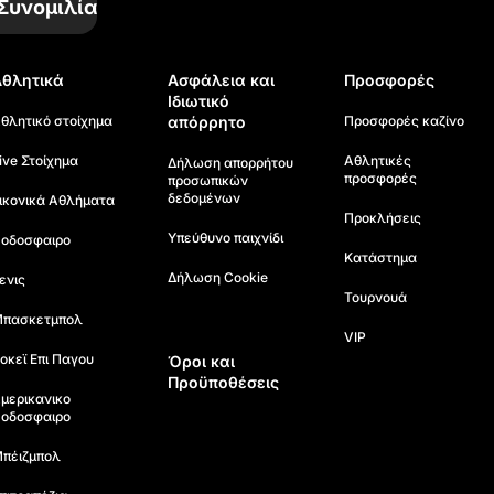
Συνομιλία
Αθλητικά
Ασφάλεια και
Προσφορές
Ιδιωτικό
θλητικό στοίχημα
απόρρητο
Προσφορές καζίνο
ive Στοίχημα
Αθλητικές
Δήλωση απορρήτου
προσφορές
προσωπικών
δεδομένων
ικονικά Αθλήματα
Προκλήσεις
Υπεύθυνο παιχνίδι
οδοσφαιρο
Κατάστημα
Δήλωση Cookie
ενις
Τουρνουά
πασκετμπολ
VIP
οκεϊ Επι Παγου
Όροι και
Προϋποθέσεις
μερικανικο
οδοσφαιρο
πέιζμπολ