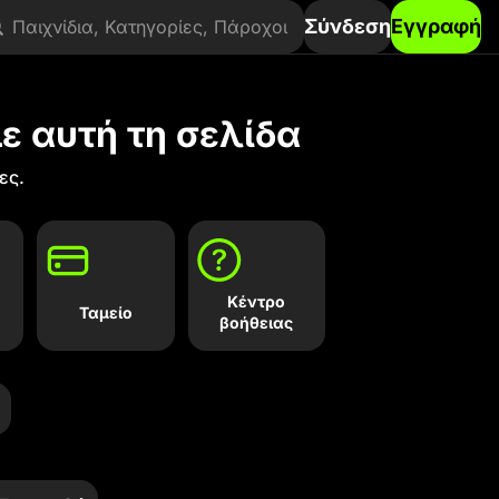
Σύνδεση
Εγγραφή
Παιχνίδια, Κατηγορίες, Πάροχοι
ε αυτή τη σελίδα
ες.
Κέντρο
Ταμείο
βοήθειας