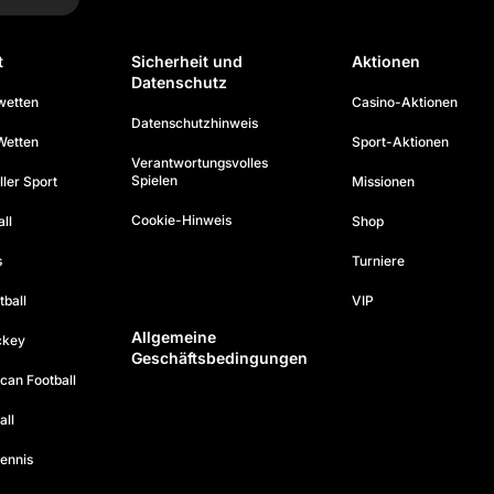
t
Sicherheit und
Aktionen
Datenschutz
wetten
Casino-Aktionen
Datenschutzhinweis
Wetten
Sport-Aktionen
Verantwortungsvolles
Spielen
ller Sport
Missionen
Cookie-Hinweis
ll
Shop
s
Turniere
tball
VIP
Allgemeine
ckey
Geschäftsbedingungen
can Football
all
tennis