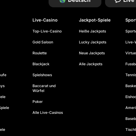
o
Live-Casino
Jackpot-Spiele
Spor
Top-Live-Casino
Heiße Jackpots
Sport
Gold Saloon
Lucky Jackpots
Live-
Roulette
Neue Jackpots
Virtue
v
Blackjack
Alle Jackpots
Fussba
äufe
Spielshows
Tenni
ys
Baccarat und
Baske
Würfel
iele
Eisho
Poker
Spiele
Ameri
Alle Live-Casinos
Baseb
ele
Tisch