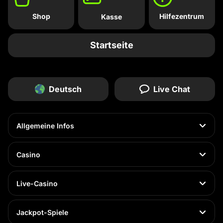
Shop
Hilfezentrum
Kasse
Startseite
Deutsch
Live Chat
Allgemeine Infos
Casino
Live-Casino
Jackpot-Spiele