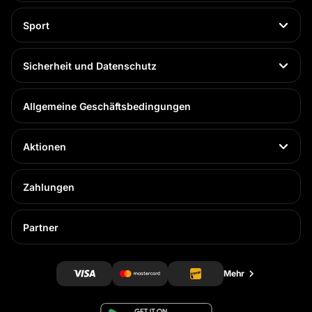
Sport
Sicherheit und Datenschutz
Allgemeine Geschäftsbedingungen
Aktionen
Zahlungen
Partner
Mehr