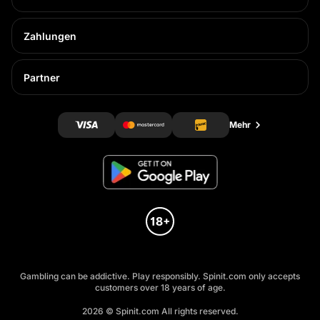
Zahlungen
Partner
Mehr
Gambling can be addictive. Play responsibly. Spinit.com only accepts
customers over 18 years of age.
2026 © Spinit.com All rights reserved.