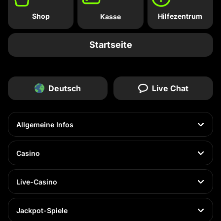
Shop
Hilfezentrum
Kasse
Startseite
Deutsch
Live Chat
Allgemeine Infos
Casino
Live-Casino
Jackpot-Spiele