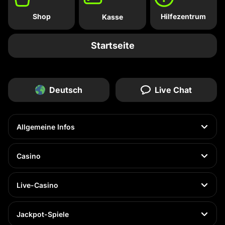
Shop
Hilfezentrum
Kasse
Startseite
Deutsch
Live Chat
Allgemeine Infos
Casino
Live-Casino
Jackpot-Spiele