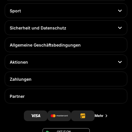
Sport
Sicherheit und Datenschutz
Allgemeine Geschäftsbedingungen
Aktionen
Zahlungen
Partner
Mehr