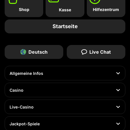
Shop
Hilfezentrum
Kasse
Startseite
Deutsch
Live Chat
Allgemeine Infos
Casino
Live-Casino
Jackpot-Spiele