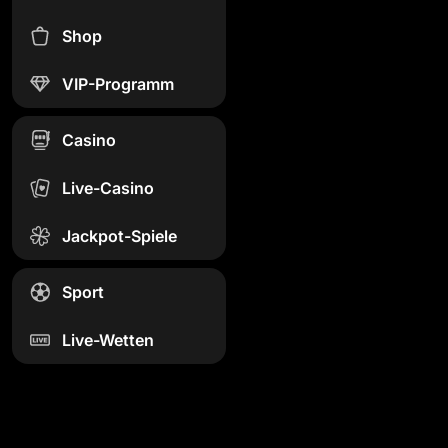
Shop
VIP-Programm
Casino
Live-Casino
Jackpot-Spiele
Sport
Live-Wetten