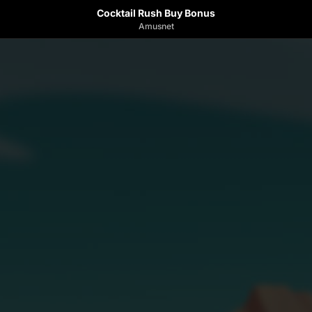
Cocktail Rush Buy Bonus
Amusnet