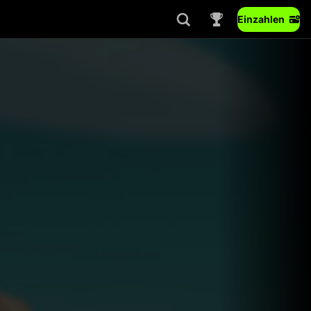
Einzahlen